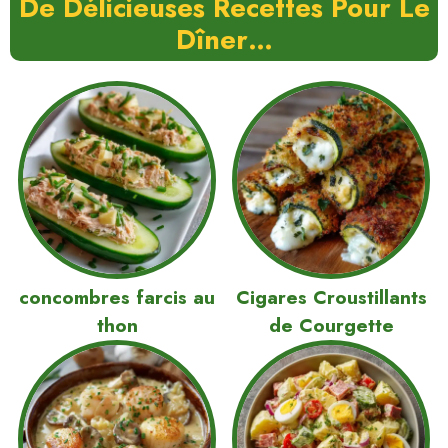
De Délicieuses Recettes Pour Le
Dîner…
concombres farcis au
Cigares Croustillants
thon
de Courgette