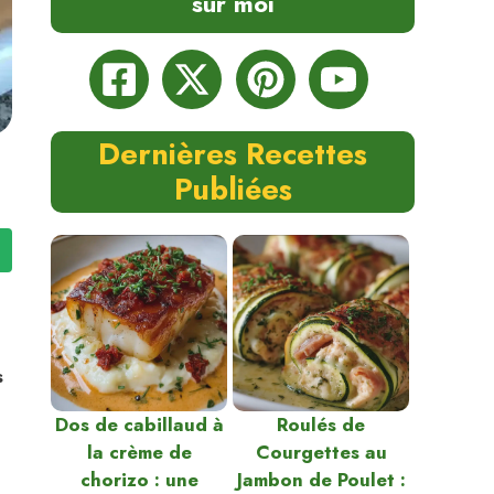
sur moi
Dernières Recettes
Publiées
s
Dos de cabillaud à
Roulés de
la crème de
Courgettes au
chorizo : une
Jambon de Poulet :