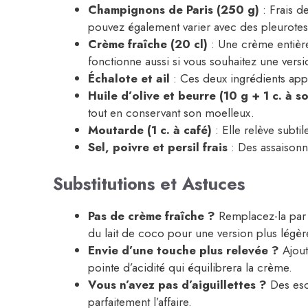
Champignons de Paris (250 g)
: Frais d
pouvez également varier avec des pleurotes 
Crème fraîche (20 cl)
: Une crème entière
fonctionne aussi si vous souhaitez une versi
Échalote et ail
: Ces deux ingrédients app
Huile d’olive et beurre (10 g + 1 c. à s
tout en conservant son moelleux.
Moutarde (1 c. à café)
: Elle relève subti
Sel, poivre et persil frais
: Des assaisonn
Substitutions et Astuces
Pas de crème fraîche ?
Remplacez-la par
du lait de coco pour une version plus légèr
Envie d’une touche plus relevée ?
Ajout
pointe d’acidité qui équilibrera la crème.
Vous n’avez pas d’aiguillettes ?
Des esc
parfaitement l’affaire.