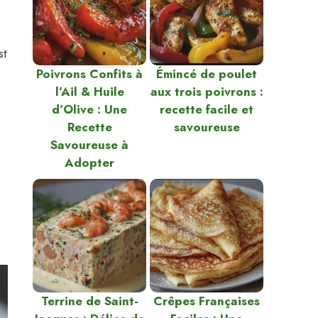
st
Poivrons Confits à
Émincé de poulet
l’Ail & Huile
aux trois poivrons :
d’Olive : Une
recette facile et
Recette
savoureuse
Savoureuse à
Adopter
Terrine de Saint-
Crêpes Françaises