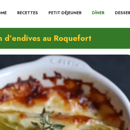
OME
RECETTES
PETIT-DÉJEUNER
DÎNER
DESSE
n d’endives au Roquefort