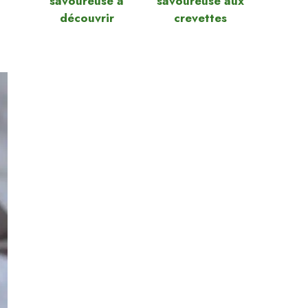
savoureuse à
savoureuse aux
découvrir
crevettes