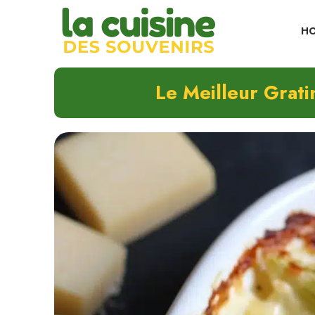
Skip
to
H
content
Le Meilleur Grati