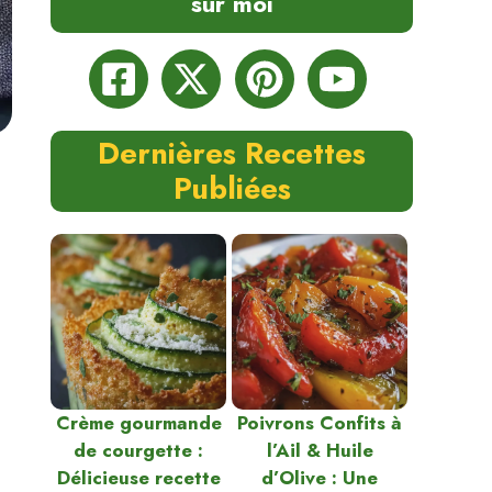
sur moi
Dernières Recettes
Publiées
Crème gourmande
Poivrons Confits à
de courgette :
l’Ail & Huile
Délicieuse recette
d’Olive : Une