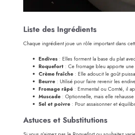
Liste des Ingrédients
Chaque ingrédient joue un rôle important dans cett
Endives
: Elles forment la base du plat ave
Roquefort
: Ce fromage bleu apporte une s
Crème fraîche
: Elle adoucit le goût puissa
Beurre
: Utilisé pour faire revenir les endiv
Fromage râpé
: Emmental ou Comté, il app
Muscade
: Optionnelle, mais elle rehausse
Sel et poivre
: Pour assaisonner et équilibr
Astuces et Substitutions
Si vous n’aimez pas le Roquefort ou souhaitez vari