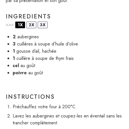
par sa présentation et son goût.
INGREDIENTS
1X
2X
3X
SCALE
2
aubergines
3
cuillères à soupe d’huile d’olive
1
gousse d’ail, hachée
1
cuillère à soupe de thym frais
sel
au goût
poivre
au goût
INSTRUCTIONS
Préchauffez votre four à 200°C.
Lavez les aubergines et coupez-les en éventail sans les
trancher complètement.