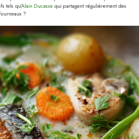
s tels qu’
Alain Ducasse
qui partagent régulièrement des
 fourneaux ?