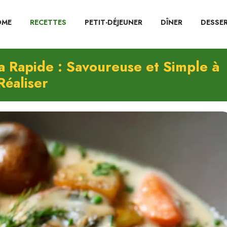
OME
RECETTES
PETIT-DÉJEUNER
DÎNER
DESSE
a Rapide : Savoureuse et Simple à
Réaliser