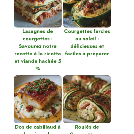
Lasagnes de
Courgettes farcies
courgettes :
au soleil :
Savourez notre
délicieuses et
e
recette à la ricotta
faciles à préparer
et viande hachée 5
%
Dos de cabillaud à
Roulés de