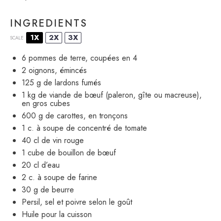
INGREDIENTS
1X
2X
3X
SCALE
6
pommes de terre, coupées en 4
2
oignons, émincés
125 g
de lardons fumés
1
kg de viande de bœuf (paleron, gîte ou macreuse),
en gros cubes
600 g
de carottes, en tronçons
1
c. à soupe de concentré de tomate
40
cl de vin rouge
1
cube de bouillon de bœuf
20
cl d’eau
2
c. à soupe de farine
30 g
de beurre
Persil, sel et poivre selon le goût
Huile pour la cuisson