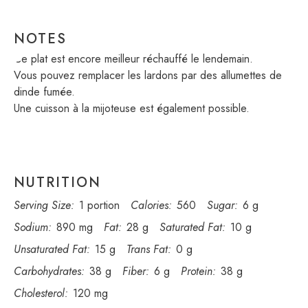
NOTES
Ce plat est encore meilleur réchauffé le lendemain.
Vous pouvez remplacer les lardons par des allumettes de
dinde fumée.
Une cuisson à la mijoteuse est également possible.
NUTRITION
Serving Size:
1 portion
Calories:
560
Sugar:
6 g
Sodium:
890 mg
Fat:
28 g
Saturated Fat:
10 g
Unsaturated Fat:
15 g
Trans Fat:
0 g
Carbohydrates:
38 g
Fiber:
6 g
Protein:
38 g
Cholesterol:
120 mg