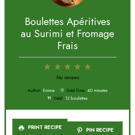
Boulettes Apéritives
au Surimi et Fromage
Frais
1
2
3
4
5
Star
Stars
Stars
Stars
Stars
No reviews
Author:
Emma
Total Time:
40 minutes
Yield:
12 boulettes
PRINT RECIPE
PIN RECIPE