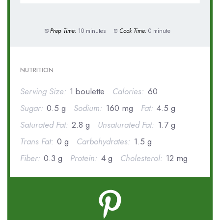
Prep Time:
10 minutes
Cook Time:
0 minute
NUTRITION
Serving Size:
1 boulette
Calories:
60
Sugar:
0.5 g
Sodium:
160 mg
Fat:
4.5 g
Saturated Fat:
2.8 g
Unsaturated Fat:
1.7 g
Trans Fat:
0 g
Carbohydrates:
1.5 g
Fiber:
0.3 g
Protein:
4 g
Cholesterol:
12 mg