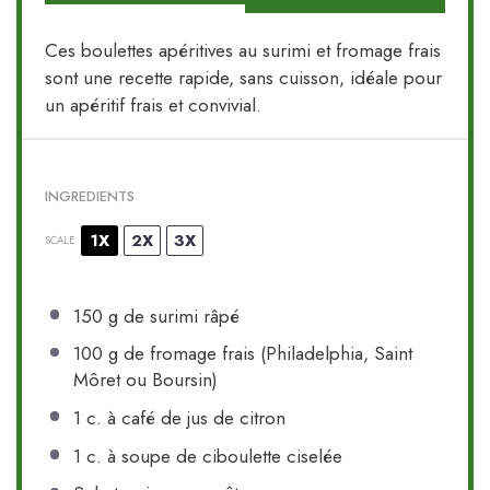
Ces boulettes apéritives au surimi et fromage frais
sont une recette rapide, sans cuisson, idéale pour
un apéritif frais et convivial.
INGREDIENTS
1X
2X
3X
SCALE
150 g
de surimi râpé
100 g
de fromage frais (Philadelphia, Saint
Môret ou Boursin)
1
c. à café de jus de citron
1
c. à soupe de ciboulette ciselée