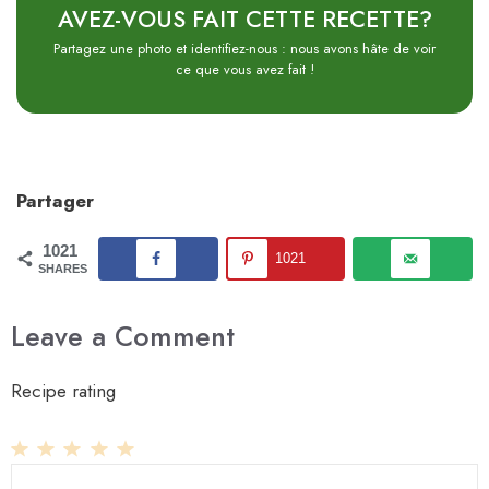
AVEZ-VOUS FAIT CETTE RECETTE?
Partagez une photo et identifiez-nous : nous avons hâte de voir
ce que vous avez fait !
Partager
1021
1021
SHARES
Leave a Comment
Recipe rating
1
Comment
2
3
4
5