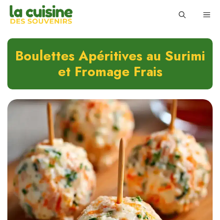
Skip
ME
to
content
Boulettes Apéritives au Surimi
et Fromage Frais