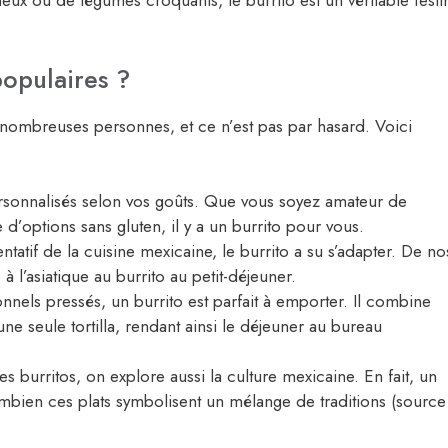
x ou de légumes croquants, le burrito est un véritable festi
populaires ?
 nombreuses personnes, et ce n’est pas par hasard. Voici
ersonnalisés selon vos goûts. Que vous soyez amateur de
d’options sans gluten, il y a un burrito pour vous.
atif de la cuisine mexicaine, le burrito a su s’adapter. De no
o à l’asiatique au burrito au petit-déjeuner.
nnels pressés, un burrito est parfait à emporter. Il combine
e seule tortilla, rendant ainsi le déjeuner au bureau
s burritos, on explore aussi la culture mexicaine. En fait, un
combien ces plats symbolisent un mélange de traditions (source