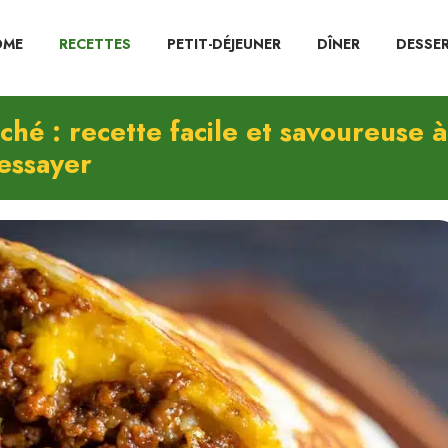
OME
RECETTES
PETIT-DÉJEUNER
DÎNER
DESSE
hé : recette facile et savoureuse à
essayer