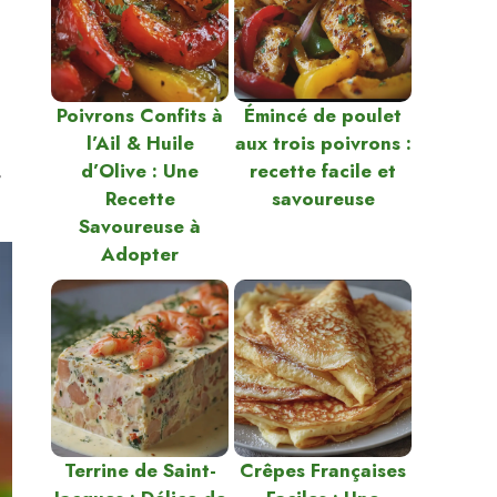
Poivrons Confits à
Émincé de poulet
l’Ail & Huile
aux trois poivrons :
d’Olive : Une
recette facile et
,
Recette
savoureuse
Savoureuse à
Adopter
Terrine de Saint-
Crêpes Françaises