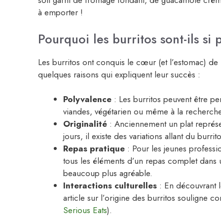
soit garni de fromage fondant, de guacamole crémeu
à emporter !
Pourquoi les burritos sont-ils si 
Les burritos ont conquis le cœur (et l’estomac) de
quelques raisons qui expliquent leur succès :
Polyvalence
: Les burritos peuvent être p
viandes, végétarien ou même à la recherche 
Originalité
: Anciennement un plat représent
jours, il existe des variations allant du burrit
Repas pratique
: Pour les jeunes professio
tous les éléments d’un repas complet dans un
beaucoup plus agréable.
Interactions culturelles
: En découvrant le
article sur l’origine des burritos souligne 
Serious Eats
).