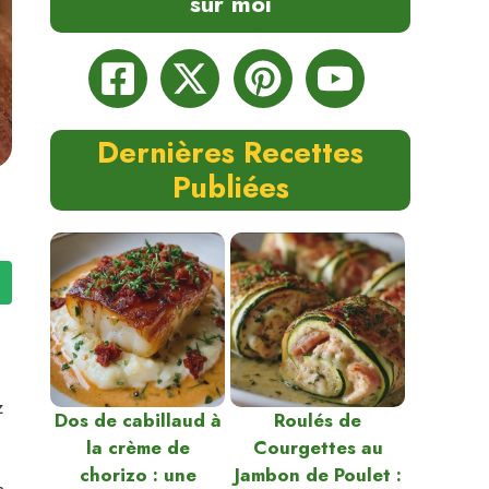
sur moi
Dernières Recettes
Publiées
z
Dos de cabillaud à
Roulés de
la crème de
Courgettes au
chorizo : une
Jambon de Poulet :