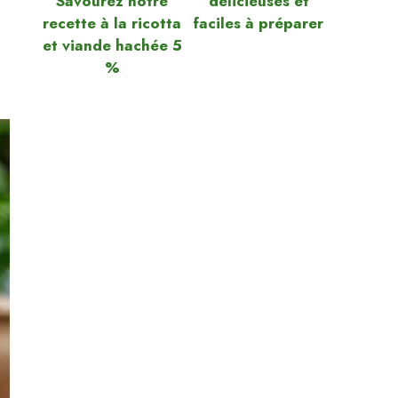
Savourez notre
délicieuses et
recette à la ricotta
faciles à préparer
et viande hachée 5
%