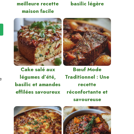
meilleure recette
basilic légère
maison facile
Cake salé aux
Bœuf Mode
légumes d’été,
Traditionnel : Une
e
basilic et amandes
recette
effilées savoureux
réconfortante et
savoureuse