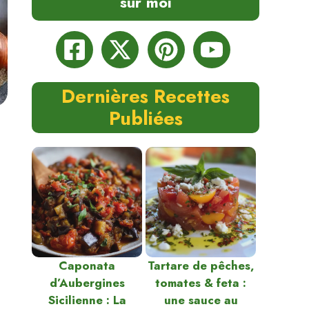
sur moi
Dernières Recettes
Publiées
Caponata
Tartare de pêches,
d’Aubergines
tomates & feta :
Sicilienne : La
une sauce au