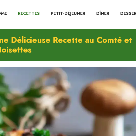
OME
RECETTES
PETIT-DÉJEUNER
DÎNER
DESSE
e Délicieuse Recette au Comté et
oisettes