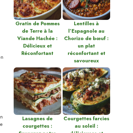
Gratin de Pommes
Lentilles à
de Terre à la
l’Espagnole au
Viande Hachée :
Chorizo de bœuf :
Délicieux et
un plat
Réconfortant
réconfortant et
en
savoureux
un
Lasagnes de
Courgettes farcies
ne
courgettes :
au soleil :