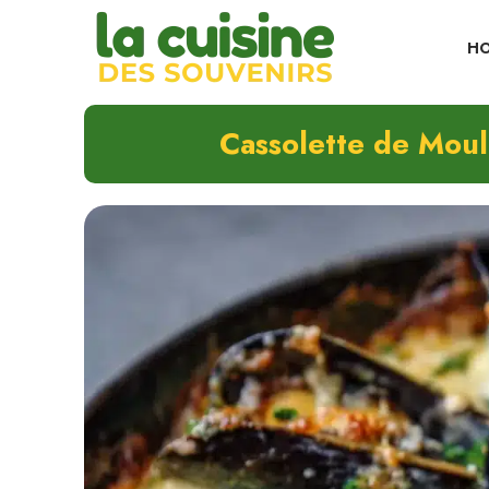
Skip
to
H
content
Cassolette de Moul