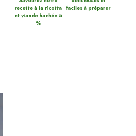
Savourez notre
délicieuses et
recette à la ricotta
faciles à préparer
et viande hachée 5
%