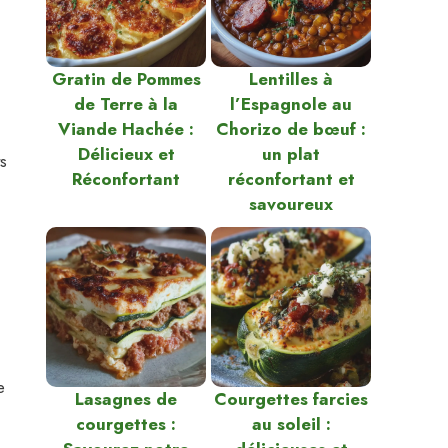
Gratin de Pommes
Lentilles à
de Terre à la
l’Espagnole au
Viande Hachée :
Chorizo de bœuf :
Délicieux et
un plat
s
Réconfortant
réconfortant et
savoureux
e
Lasagnes de
Courgettes farcies
courgettes :
au soleil :