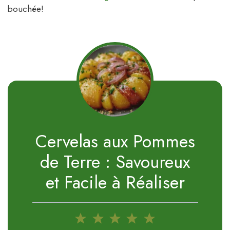
bouchée!
Cervelas aux Pommes
de Terre : Savoureux
et Facile à Réaliser
1
2
3
4
5