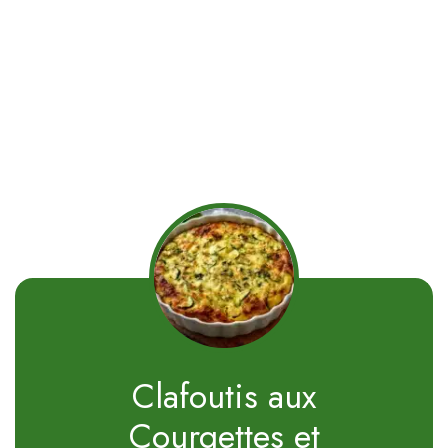
Clafoutis aux
Courgettes et