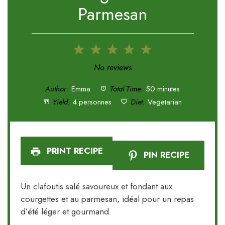
Parmesan
1
2
3
4
5
Star
Stars
Stars
Stars
Stars
No reviews
Author:
Emma
Total Time:
50 minutes
Yield:
4 personnes
Diet:
Vegetarian
PRINT RECIPE
PIN RECIPE
Un clafoutis salé savoureux et fondant aux
courgettes et au parmesan, idéal pour un repas
d’été léger et gourmand.