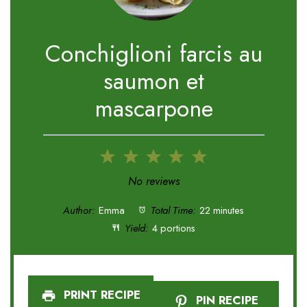
Conchiglioni farcis au
saumon et
mascarpone
1
2
3
4
5
Star
Stars
Stars
Stars
Stars
No reviews
Author:
Emma
Total Time:
22 minutes
Yield:
4 portions
PRINT RECIPE
PIN RECIPE