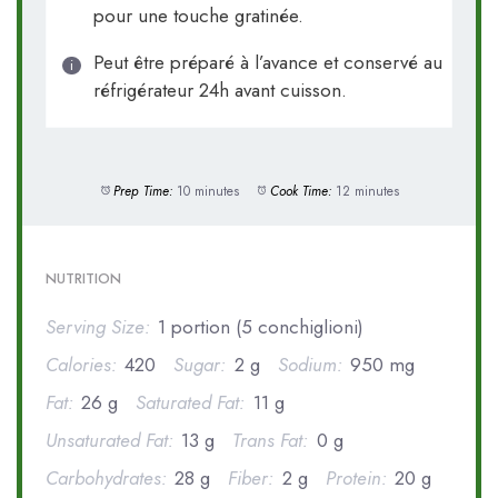
pour une touche gratinée.
Peut être préparé à l’avance et conservé au
réfrigérateur 24h avant cuisson.
Prep Time:
10 minutes
Cook Time:
12 minutes
NUTRITION
Serving Size:
1 portion (5 conchiglioni)
Calories:
420
Sugar:
2 g
Sodium:
950 mg
Fat:
26 g
Saturated Fat:
11 g
Unsaturated Fat:
13 g
Trans Fat:
0 g
Carbohydrates:
28 g
Fiber:
2 g
Protein:
20 g