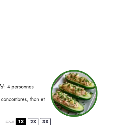
ld:
4 personnes
de concombres, thon et
1X
2X
3X
SCALE