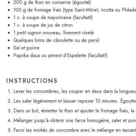
200 g
de thon en conserve (égoutté)
100 g
de fromage frais (type Saint-Môret, ricotta ou Philade
1
c. à soupe de mayonnaise (facultatif)
1
c. à soupe de jus de citron
1
petit oignon nouveau, finement ciselé
Quelques brins de ciboulette ou de persil
Sel et poivre
Paprika doux ou piment d’Espelette (facultatif)
INSTRUCTIONS
Laver les concombres, les couper en deux dans la longueur,
Les saler légèrement et laisser reposer 10 minutes. Égoutt
Dans un bol, émietter le thon et ajouter le fromage frais, la
Mélanger jusqu’à obtenir une farce homogène, saler et poiv
Farcir les moitiés de concombre avec le mélange en tassan