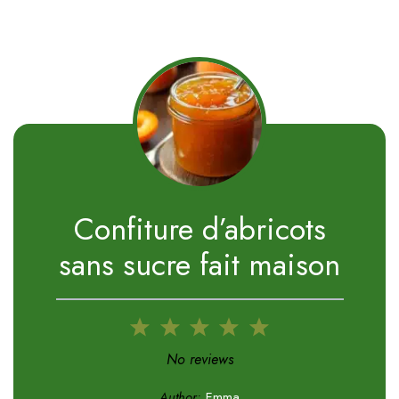
Confiture d’abricots
sans sucre fait maison
1
2
3
4
5
Star
Stars
Stars
Stars
Stars
No reviews
Author:
Emma