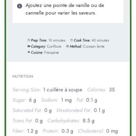
Ajoutez une pointe de vanille ou de
cannelle pour varier les saveurs.
Prep Time:
10 minutes
Cook Time:
40 minutes
Category:
Confiture
Method:
Cuisson lente
Cuisine:
Française
NUTRITION
Serving Size:
1 cuillère à soupe
Calories:
35
Sugar:
6 g
Sodium:
1 mg
Fat:
0.1 g
Saturated Fat:
0 g
Unsaturated Fat:
0.1 g
Trans Fat:
0 g
Carbohydrates:
8.5 g
Fiber:
1.2 g
Protein:
0.3 g
Cholesterol:
0 mg