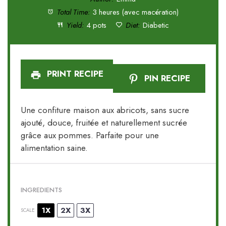
Total Time:
3 heures (avec macération)
Yield:
4 pots
Diet:
Diabetic
PRINT RECIPE
PIN RECIPE
Une confiture maison aux abricots, sans sucre
ajouté, douce, fruitée et naturellement sucrée
grâce aux pommes. Parfaite pour une
alimentation saine.
INGREDIENTS
1X
2X
3X
SCALE