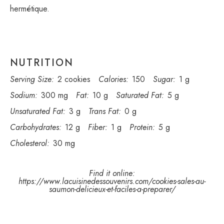
hermétique.
NUTRITION
Serving Size:
2 cookies
Calories:
150
Sugar:
1 g
Sodium:
300 mg
Fat:
10 g
Saturated Fat:
5 g
Unsaturated Fat:
3 g
Trans Fat:
0 g
Carbohydrates:
12 g
Fiber:
1 g
Protein:
5 g
Cholesterol:
30 mg
Find it online
:
https://www.lacuisinedessouvenirs.com/cookies-sales-au-
saumon-delicieux-et-faciles-a-preparer/