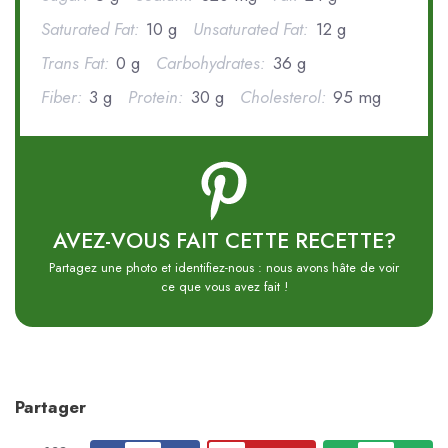
Saturated Fat:
10 g
Unsaturated Fat:
12 g
Trans Fat:
0 g
Carbohydrates:
36 g
Fiber:
3 g
Protein:
30 g
Cholesterol:
95 mg
AVEZ-VOUS FAIT CETTE RECETTE?
Partagez une photo et identifiez-nous : nous avons hâte de voir
ce que vous avez fait !
Partager