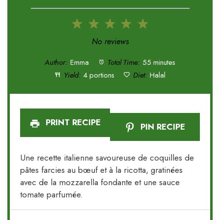
1
2
3
4
5
Star
Stars
Stars
Stars
Stars
No reviews
Author:
Emma
Total Time:
55 minutes
Yield:
4 portions
Diet:
Halal
PRINT RECIPE
PIN RECIPE
Une recette italienne savoureuse de coquilles de
pâtes farcies au bœuf et à la ricotta, gratinées
avec de la mozzarella fondante et une sauce
tomate parfumée.