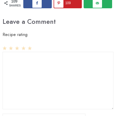
109
109
SHARES
Leave a Comment
Recipe rating
1
Comment
2
3
4
5
Star
Stars
Stars
Stars
Stars