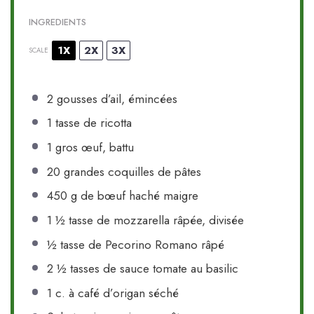
INGREDIENTS
1X
2X
3X
SCALE
2
gousses d’ail, émincées
1
tasse de ricotta
1
gros œuf, battu
20
grandes coquilles de pâtes
450 g
de bœuf haché maigre
1 ½
tasse de mozzarella râpée, divisée
½
tasse de Pecorino Romano râpé
2 ½
tasses de sauce tomate au basilic
1
c. à café d’origan séché