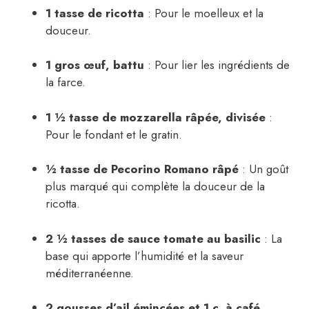
1 tasse de ricotta
: Pour le moelleux et la
douceur.
1 gros œuf, battu
: Pour lier les ingrédients de
la farce.
1 ½ tasse de mozzarella râpée, divisée
:
Pour le fondant et le gratin.
½ tasse de Pecorino Romano râpé
: Un goût
plus marqué qui complète la douceur de la
ricotta.
2 ½ tasses de sauce tomate au basilic
: La
base qui apporte l’humidité et la saveur
méditerranéenne.
2 gousses d’ail émincées et 1 c. à café