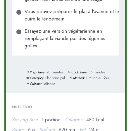
Vous pouvez préparer le plat à l’avance et le
cuire le lendemain.
Essayez une version végétarienne en
remplaçant la viande par des légumes
grillés.
Prep Time:
20 minutes
Cook Time:
35 minutes
Category:
Plat principal
Method:
Gratiné au four
Cuisine:
Italienne
NUTRITION
Serving Size:
1 portion
Calories:
480 kcal
Sugar:
6 g
Sodium:
820 mg
Fat:
24 g