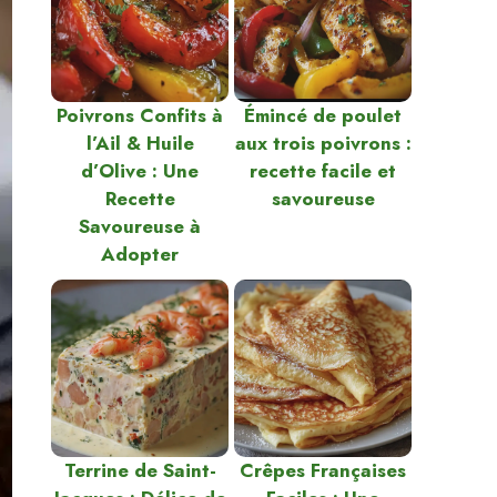
Poivrons Confits à
Émincé de poulet
l’Ail & Huile
aux trois poivrons :
d’Olive : Une
recette facile et
Recette
savoureuse
Savoureuse à
Adopter
Terrine de Saint-
Crêpes Françaises