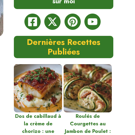
sur moi
Dernières Recettes
Publiées
Dos de cabillaud à
Roulés de
la crème de
Courgettes au
chorizo : une
Jambon de Poulet :