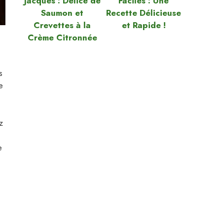
Jacques : Délice de
Faciles : Une
Saumon et
Recette Délicieuse
Crevettes à la
et Rapide !
Crème Citronnée
s
e
z
e