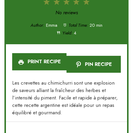
1
2
3
4
5
Star
Stars
Stars
Stars
Stars
No reviews
Author:
Emma
Total Time:
20 min
Yield:
4
PRINT RECIPE
PIN RECIPE
Les crevettes au chimichurri sont une explosion
de saveurs alliant la fraîcheur des herbes et
l’intensité du piment. Facile et rapide à préparer,
cette recette argentine est idéale pour un repas
équilibré et gourmand.