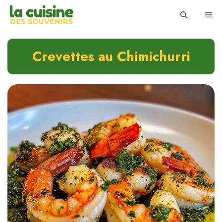
Skip
ME
to
content
Crevettes au Chimichurri