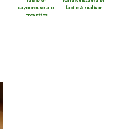
facile et
rafraîchissante et
savoureuse aux
facile à réaliser
crevettes