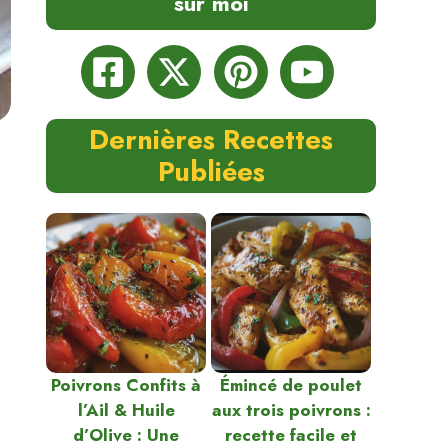
sur moi
Dernières Recettes
Publiées
Poivrons Confits à
Émincé de poulet
l’Ail & Huile
aux trois poivrons :
d’Olive : Une
recette facile et