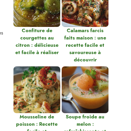
Confiture de
Calamars farcis
es
courgettes au
faits maison : une
citron : délicieuse
recette facile et
et facile à réaliser
savoureuse à
découvrir
Mousseline de
Soupe froide au
poisson : Recette
melon :