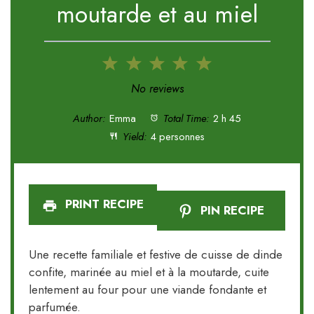
moutarde et au miel
1
2
3
4
5
Star
Stars
Stars
Stars
Stars
No reviews
Author:
Emma
Total Time:
2 h 45
Yield:
4 personnes
PRINT RECIPE
PIN RECIPE
Une recette familiale et festive de cuisse de dinde
confite, marinée au miel et à la moutarde, cuite
lentement au four pour une viande fondante et
parfumée.