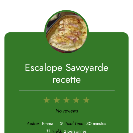
Escalope Savoyarde
recette
1
2
3
4
5
Star
Stars
Stars
Stars
Stars
No reviews
Author:
Emma
Total Time:
30 minutes
Yield:
2 personnes