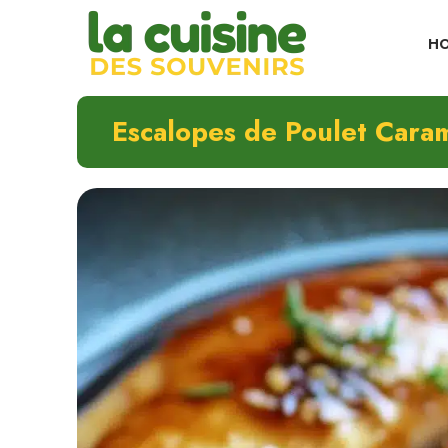
Skip
to
H
content
Escalopes de Poulet Caramé