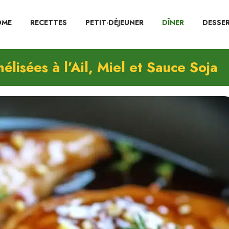
OME
RECETTES
PETIT-DÉJEUNER
DÎNER
DESSE
lisées à l’Ail, Miel et Sauce Soja