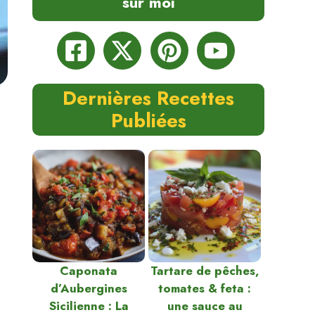
sur moi
Dernières Recettes
Publiées
Caponata
Tartare de pêches,
d’Aubergines
tomates & feta :
Sicilienne : La
une sauce au