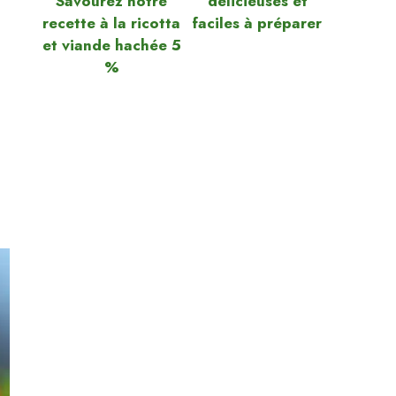
Savourez notre
délicieuses et
recette à la ricotta
faciles à préparer
et viande hachée 5
%