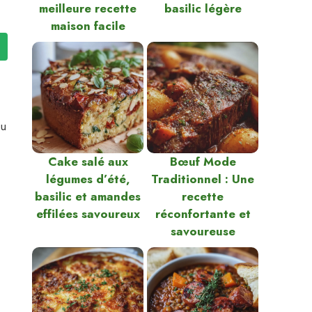
meilleure recette
basilic légère
maison facile
du
Cake salé aux
Bœuf Mode
légumes d’été,
Traditionnel : Une
basilic et amandes
recette
effilées savoureux
réconfortante et
savoureuse