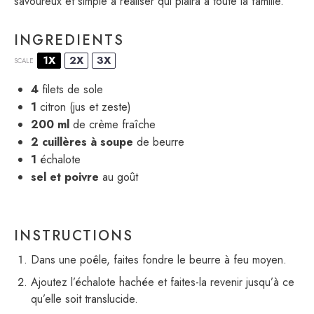
savoureux et simple à réaliser qui plaira à toute la famille.
INGREDIENTS
1X
2X
3X
SCALE
4
filets de sole
1
citron (jus et zeste)
200
ml
de crème fraîche
2
cuillères à soupe
de beurre
1
échalote
sel et poivre
au goût
INSTRUCTIONS
Dans une poêle, faites fondre le beurre à feu moyen.
Ajoutez l’échalote hachée et faites-la revenir jusqu’à ce
qu’elle soit translucide.