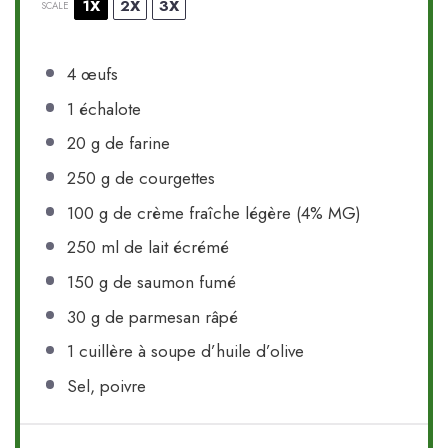
1X
2X
3X
SCALE
4
œufs
1
échalote
20 g
de farine
250 g
de courgettes
100 g
de crème fraîche légère (4% MG)
250
ml de lait écrémé
150 g
de saumon fumé
30 g
de parmesan râpé
1
cuillère à soupe d’huile d’olive
Sel, poivre