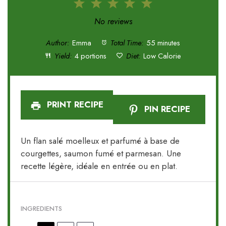
1
2
3
4
5
Star
Stars
Stars
Stars
Stars
No reviews
Author:
Emma
Total Time:
55 minutes
Yield:
4 portions
Diet:
Low Calorie
PRINT RECIPE
PIN RECIPE
Un flan salé moelleux et parfumé à base de
courgettes, saumon fumé et parmesan. Une
recette légère, idéale en entrée ou en plat.
INGREDIENTS