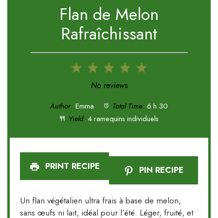
Flan de Melon
Rafraîchissant
1
2
3
4
5
Star
Stars
Stars
Stars
Stars
No reviews
Author:
Emma
Total Time:
6 h 30
Yield:
4 ramequins individuels
PRINT RECIPE
PIN RECIPE
Un flan végétalien ultra frais à base de melon,
sans œufs ni lait, idéal pour l’été. Léger, fruité, et