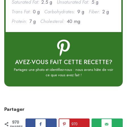
Saturated Fat:
2.5 g
Unsaturated Fat:
5 g
Trans Fat:
0 g
Carbohydrates:
9 g
Fiber:
2 g
Protein:
7 g
Cholesterol:
40 mg
AVEZ-VOUS FAIT CETTE RECETTE?
Partagez une photo et identifiez-nous : nous avons hâte de voir
ce que vous avez fait !
Partager
970
970
SHARES