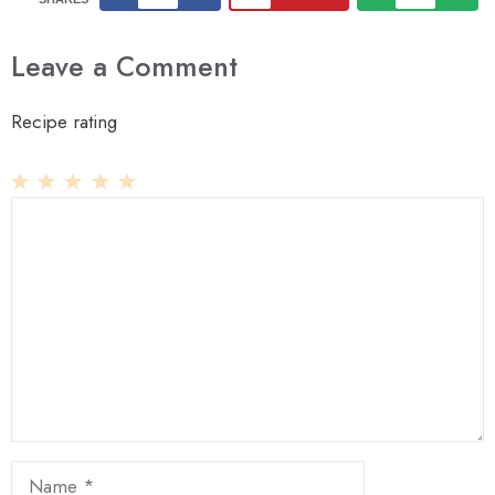
Leave a Comment
Recipe rating
1
Comment
2
3
4
5
Star
Stars
Stars
Stars
Stars
Name