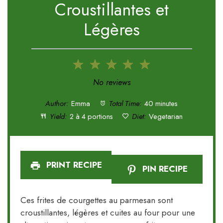
Croustillantes et
Légères
1
2
3
4
5
Star
Stars
Stars
Stars
Stars
No reviews
Author:
Emma
Total Time:
40 minutes
Yield:
2 à 4 portions
Diet:
Vegetarian
PRINT RECIPE
PIN RECIPE
Ces frites de courgettes au parmesan sont
croustillantes, légères et cuites au four pour une