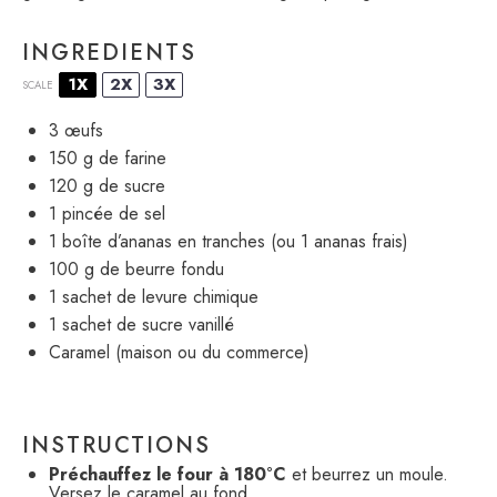
INGREDIENTS
1X
2X
3X
SCALE
3
œufs
150 g
de farine
120 g
de sucre
1
pincée de sel
1
boîte d’ananas en tranches (ou
1
ananas frais)
100 g
de beurre fondu
1
sachet de levure chimique
1
sachet de sucre vanillé
Caramel (maison ou du commerce)
INSTRUCTIONS
Préchauffez le four à 180°C
et beurrez un moule.
Versez le caramel au fond.