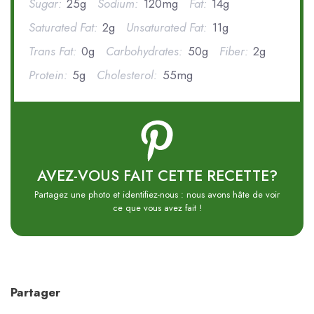
Sugar:
25g
Sodium:
120mg
Fat:
14g
Saturated Fat:
2g
Unsaturated Fat:
11g
Trans Fat:
0g
Carbohydrates:
50g
Fiber:
2g
Protein:
5g
Cholesterol:
55mg
AVEZ-VOUS FAIT CETTE RECETTE?
Partagez une photo et identifiez-nous : nous avons hâte de voir
ce que vous avez fait !
Partager