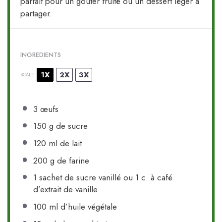
parfait pour un goûter fruité ou un dessert léger à
partager.
INGREDIENTS
1X
2X
3X
SCALE
3
œufs
150 g
de sucre
120
ml de lait
200 g
de farine
1
sachet de sucre vanillé ou 1 c. à café
d’extrait de vanille
100
ml d’huile végétale