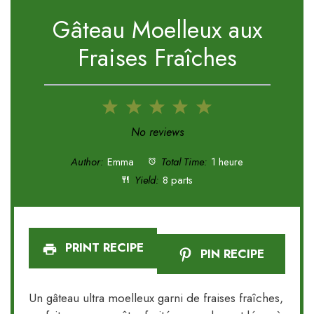
Gâteau Moelleux aux
Fraises Fraîches
1
2
3
4
5
Star
Stars
Stars
Stars
Stars
No reviews
Author:
Emma
Total Time:
1 heure
Yield:
8 parts
PRINT RECIPE
PIN RECIPE
Un gâteau ultra moelleux garni de fraises fraîches,