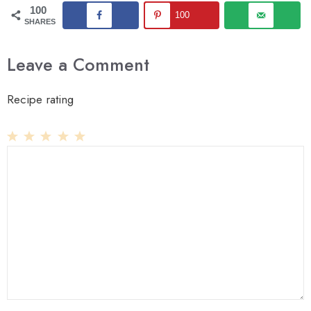
100
100
SHARES
Leave a Comment
Recipe rating
1
Comment
2
3
4
5
Star
Stars
Stars
Stars
Stars