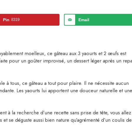
Pin
8319
Email
oyablement moelleux, ce gâteau aux 3 yaourts et 2 œufs est
rfaite pour un goûter improvisé, un dessert léger après un rep
e à tous, ce gâteau a tout pour plaire. Il ne nécessite aucun
ndante. Les yaourts lui apportent une douceur naturelle et un
t à la recherche d’une recette sans prise de tête, vous allez
s et se déguste aussi bien nature qu’agrémenté d’un coulis de