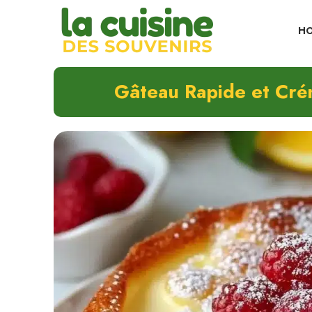
Skip
to
H
content
Gâteau Rapide et Cré