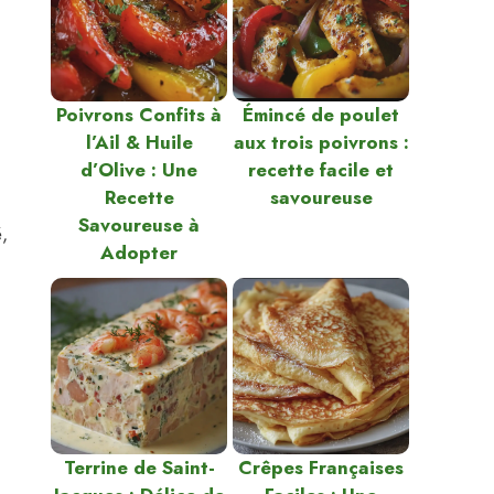
Poivrons Confits à
Émincé de poulet
l’Ail & Huile
aux trois poivrons :
d’Olive : Une
recette facile et
Recette
savoureuse
Savoureuse à
,
Adopter
Terrine de Saint-
Crêpes Françaises