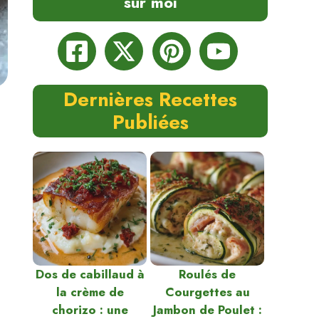
sur moi
Dernières Recettes
Publiées
Dos de cabillaud à
Roulés de
la crème de
Courgettes au
chorizo : une
Jambon de Poulet :