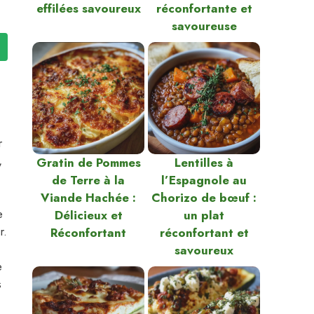
effilées savoureux
réconfortante et
savoureuse
r
,
Gratin de Pommes
Lentilles à
de Terre à la
l’Espagnole au
Viande Hachée :
Chorizo de bœuf :
e
Délicieux et
un plat
r.
Réconfortant
réconfortant et
savoureux
e
s