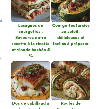
t
Lasagnes de
Courgettes farcies
courgettes :
au soleil :
,
Savourez notre
délicieuses et
recette à la ricotta
faciles à préparer
et viande hachée 5
%
s
Dos de cabillaud à
Roulés de