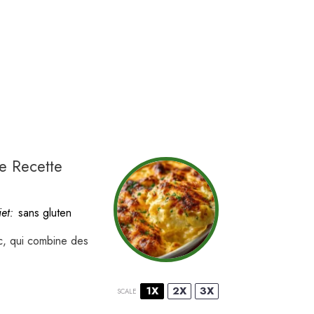
ne Recette
et:
sans gluten
ac, qui combine des
1X
2X
3X
SCALE