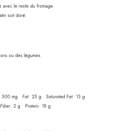
z avec le reste du fromage.
tin soit doré.
rdons ou des légumes.
500 mg
Fat:
25 g
Saturated Fat:
13 g
Fiber:
2 g
Protein:
18 g