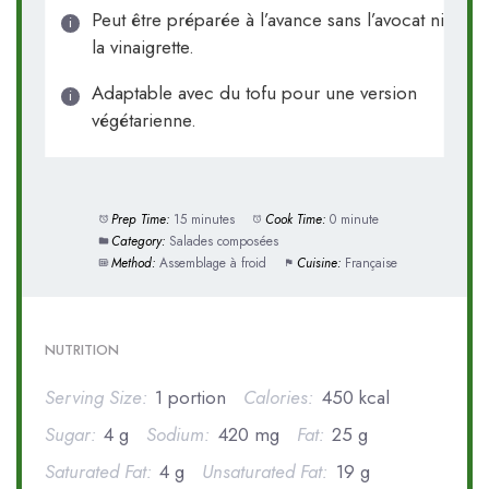
Peut être préparée à l’avance sans l’avocat ni
la vinaigrette.
Adaptable avec du tofu pour une version
végétarienne.
Prep Time:
15 minutes
Cook Time:
0 minute
Category:
Salades composées
Method:
Assemblage à froid
Cuisine:
Française
NUTRITION
Serving Size:
1 portion
Calories:
450 kcal
Sugar:
4 g
Sodium:
420 mg
Fat:
25 g
Saturated Fat:
4 g
Unsaturated Fat:
19 g