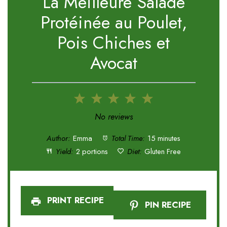
La Meilleure Salade
Protéinée au Poulet,
Pois Chiches et
Avocat
1
2
3
4
5
Star
Stars
Stars
Stars
Stars
No reviews
Author:
Emma
Total Time:
15 minutes
Yield:
2 portions
Diet:
Gluten Free
PRINT RECIPE
PIN RECIPE