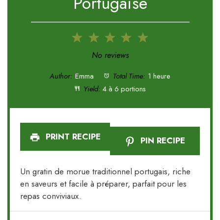
Portugaise
1
2
3
4
5
Star
Stars
Stars
Stars
Stars
No reviews
Author:
Emma
Total Time:
1 heure
Yield:
4 à 6 portions
PRINT RECIPE
PIN RECIPE
Un gratin de morue traditionnel portugais, riche
en saveurs et facile à préparer, parfait pour les
repas conviviaux.