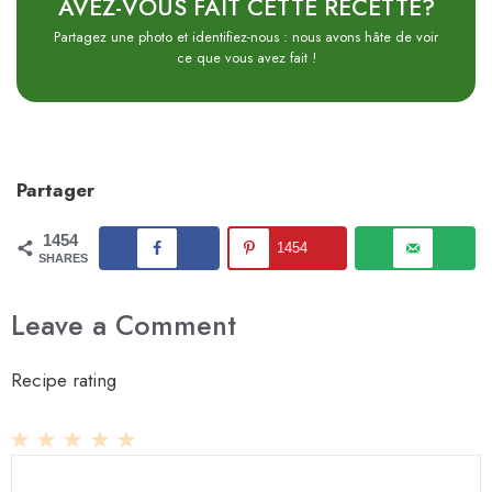
AVEZ-VOUS FAIT CETTE RECETTE?
Partagez une photo et identifiez-nous : nous avons hâte de voir
ce que vous avez fait !
Partager
1454
1454
SHARES
Leave a Comment
Recipe rating
1
Comment
2
3
4
5