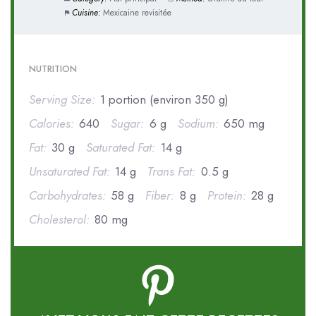
Cuisine:
Mexicaine revisitée
NUTRITION
Serving Size:
1 portion (environ 350 g)
Calories:
640
Sugar:
6 g
Sodium:
650 mg
Fat:
30 g
Saturated Fat:
14 g
Unsaturated Fat:
14 g
Trans Fat:
0.5 g
Carbohydrates:
58 g
Fiber:
8 g
Protein:
28 g
Cholesterol:
80 mg