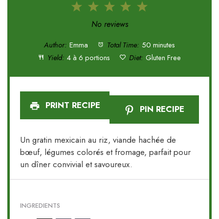
1
2
3
4
5
Star
Stars
Stars
Stars
Stars
No reviews
Author:
Emma
Total Time:
50 minutes
Yield:
4 à 6 portions
Diet:
Gluten Free
PRINT RECIPE
PIN RECIPE
Un gratin mexicain au riz, viande hachée de
bœuf, légumes colorés et fromage, parfait pour
un dîner convivial et savoureux.
INGREDIENTS