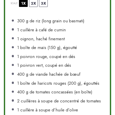
1X
2X
3X
SCALE
300 g
de riz (long grain ou basmati)
1
cuillère à café de cumin
1
oignon, haché finement
1
boîte de maïs (
150 g
), égoutté
1
poivron rouge, coupé en dés
1
poivron vert, coupé en dés
400 g
de viande hachée de bœuf
1
boîte de haricots rouges (
200 g
), égouttés
400 g
de tomates concassées (en boîte)
2
cuillères à soupe de concentré de tomates
1
cuillère à soupe d’huile d’olive