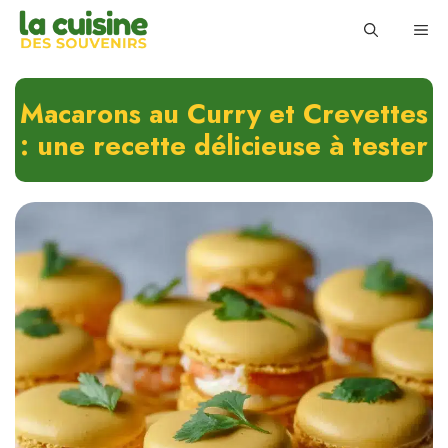
Skip
ME
to
content
Macarons au Curry et Crevettes
: une recette délicieuse à tester