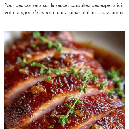
Pour des conseils sur la sauce, consultez des experts
ici
.
Votre
magret de canard
n’aura jamais été aussi savoureux
!