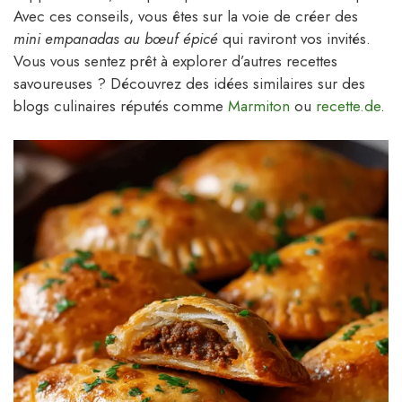
Avec ces conseils, vous êtes sur la voie de créer des
mini empanadas au bœuf épicé
qui raviront vos invités.
Vous vous sentez prêt à explorer d’autres recettes
savoureuses ? Découvrez des idées similaires sur des
blogs culinaires réputés comme
Marmiton
ou
recette.de
.