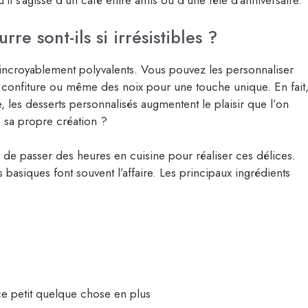
il s’agisse d’un café entre amis ou d’une fête d’anniversaire.
e sont-ils si irrésistibles ?
incroyablement polyvalents. Vous pouvez les personnaliser
a confiture ou même des noix pour une touche unique. En fait
e, les desserts personnalisés augmentent le plaisir que l’on
e sa propre création ?
n de passer des heures en cuisine pour réaliser ces délices.
basiques font souvent l’affaire. Les principaux ingrédients
e petit quelque chose en plus