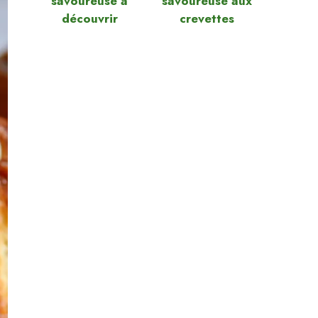
savoureuse à
savoureuse aux
découvrir
crevettes