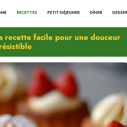
OME
RECETTES
PETIT-DÉJEUNER
DÎNER
DESSE
a recette facile pour une douceur
résistible