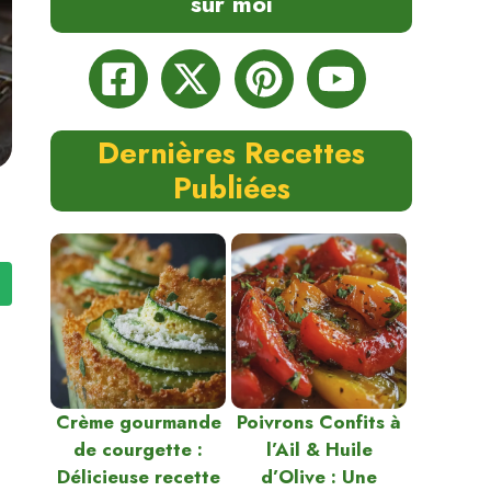
sur moi
Dernières Recettes
Publiées
Crème gourmande
Poivrons Confits à
de courgette :
l’Ail & Huile
Délicieuse recette
d’Olive : Une