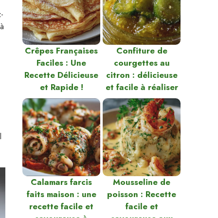
-
 à
Crêpes Françaises
Confiture de
Faciles : Une
courgettes au
Recette Délicieuse
citron : délicieuse
et Rapide !
et facile à réaliser
l
Calamars farcis
Mousseline de
faits maison : une
poisson : Recette
recette facile et
facile et