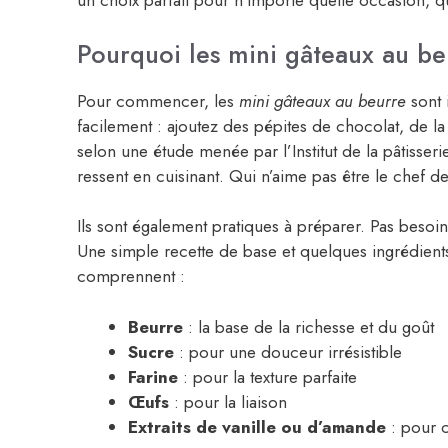
un choix parfait pour n’importe quelle occasion, qu’
Pourquoi les mini gâteaux au beurr
Pour commencer, les
mini gâteaux au beurre
sont 
facilement : ajoutez des pépites de chocolat, de l
selon une étude menée par l’Institut de la pâtisseri
ressent en cuisinant. Qui n’aime pas être le chef d
Ils sont également pratiques à préparer. Pas besoi
Une simple recette de base et quelques ingrédients 
comprennent :
Beurre
: la base de la richesse et du goût
Sucre
: pour une douceur irrésistible
Farine
: pour la texture parfaite
Œufs
: pour la liaison
Extraits de vanille ou d’amande
: pour c