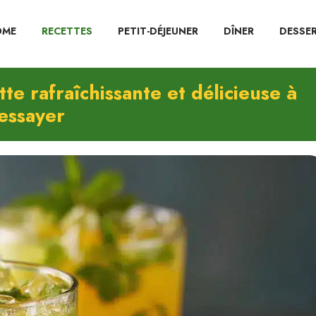
OME
RECETTES
PETIT-DÉJEUNER
DÎNER
DESSE
e rafraîchissante et délicieuse à
essayer