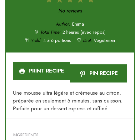
1
2
3
4
5
Star
Stars
Stars
Stars
Stars
No reviews
Author:
Emma
Total Time:
2 heures (avec repos)
Yield:
4 à 6 portions
Diet:
Vegetarian
PRINT RECIPE
PIN RECIPE
Une mousse ultra légère et crémeuse au citron,
préparée en seulement 5 minutes, sans cuisson.
Parfaite pour un dessert express et raffiné.
INGREDIENTS