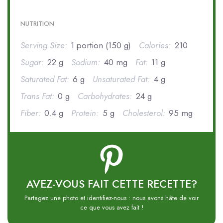
NUTRITION
Serving Size:
1 portion (150 g)
Calories:
210
Sugar:
22 g
Sodium:
40 mg
Fat:
11 g
Saturated Fat:
6 g
Unsaturated Fat:
4 g
Trans Fat:
0 g
Carbohydrates:
24 g
Fiber:
0.4 g
Protein:
5 g
Cholesterol:
95 mg
AVEZ-VOUS FAIT CETTE RECETTE?
Partagez une photo et identifiez-nous : nous avons hâte de voir
ce que vous avez fait !