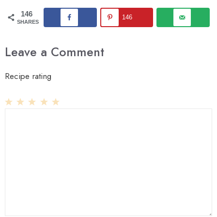
146
146
SHARES
Leave a Comment
Recipe rating
1
Comment
2
3
4
5
Star
Stars
Stars
Stars
Stars