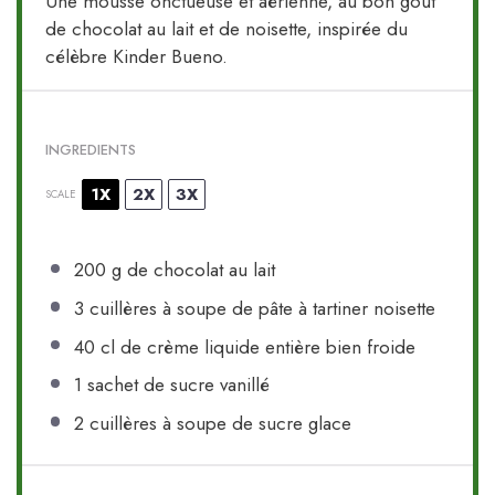
Une mousse onctueuse et aérienne, au bon goût
de chocolat au lait et de noisette, inspirée du
célèbre Kinder Bueno.
INGREDIENTS
1X
2X
3X
SCALE
200 g
de chocolat au lait
3
cuillères à soupe de pâte à tartiner noisette
40
cl de crème liquide entière bien froide
1
sachet de sucre vanillé
2
cuillères à soupe de sucre glace