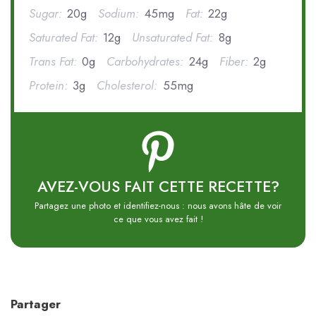
Sugar:
20g
Sodium:
45mg
Fat:
22g
Saturated Fat:
12g
Unsaturated Fat:
8g
Trans Fat:
0g
Carbohydrates:
24g
Fiber:
2g
Protein:
3g
Cholesterol:
55mg
AVEZ-VOUS FAIT CETTE RECETTE?
Partagez une photo et identifiez-nous : nous avons hâte de voir
ce que vous avez fait !
Partager