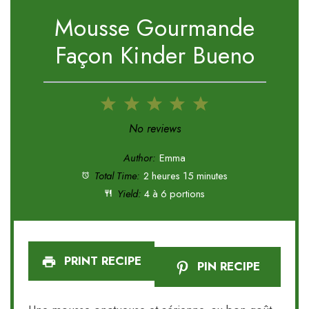
Mousse Gourmande
Façon Kinder Bueno
1
2
3
4
5
Star
Stars
Stars
Stars
Stars
No reviews
Author:
Emma
Total Time:
2 heures 15 minutes
Yield:
4 à 6 portions
PRINT RECIPE
PIN RECIPE