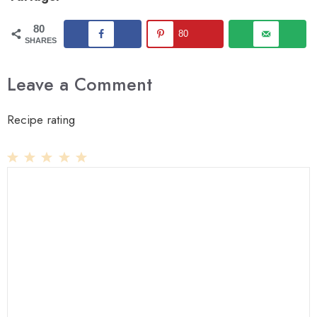
80
80
SHARES
Leave a Comment
Recipe rating
1
Comment
2
3
4
5
Star
Stars
Stars
Stars
Stars