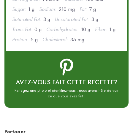
Sugar:
1 g
Sodium:
210 mg
Fat:
7 g
Saturated Fat:
3 g
Unsaturated Fat:
3 g
Trans Fat:
0 g
Carbohydrates:
10 g
Fiber:
1 g
Protein:
5 g
Cholesterol:
35 mg
AVEZ-VOUS FAIT CETTE RECETTE?
Partagez une photo et identifiez-nous : nous avons hâte de voir
ce que vous avez fait !
Partager