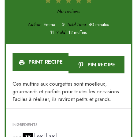
1
2
3
4
5
Star
Stars
Stars
Stars
Stars
No reviews
Author:
Emma
Total Time:
40 minutes
Yield:
12 muffins
PRINT RECIPE
PIN RECIPE
Ces muffins aux courgettes sont moelleux,
gourmands et parfaits pour toutes les occasions.
Faciles à réaliser, ils raviront petits et grands.
INGREDIENTS