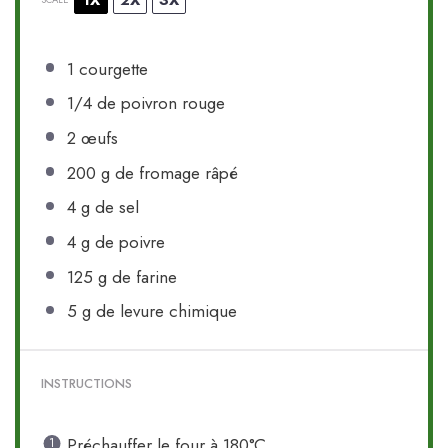
1X
2X
3X
SCALE
1
courgette
1/4
de poivron rouge
2
œufs
200 g
de fromage râpé
4 g
de sel
4 g
de poivre
125 g
de farine
5 g
de levure chimique
INSTRUCTIONS
Préchauffer le four à 180°C.