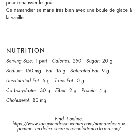
pour rehausser le goût.
Ce namandier se marie très bien avec une boule de glace à
la vanille.
NUTRITION
Serving Size:
1 part
Calories:
250
Sugar:
20 g
Sodium:
150 mg
Fat:
15 g
Saturated Fat:
9 g
Unsaturated Fat:
6 g
Trans Fat:
0 g
Carbohydrates:
30 g
Fiber:
2 g
Protein:
4 g
Cholesterol:
80 mg
Find it online
:
https://www.lacuisinedessouvenirs.com/namandier-aux-
pommes-un-delice-sucre-et-reconfortant-a-la-maison/