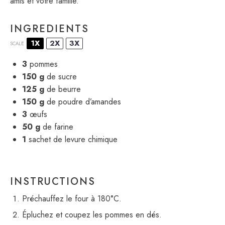
amis et votre famille.
INGREDIENTS
1X
2X
3X
SCALE
3
pommes
150 g
de sucre
125 g
de beurre
150 g
de poudre d’amandes
3
œufs
50 g
de farine
1
sachet de levure chimique
INSTRUCTIONS
Préchauffez le four à 180°C.
Épluchez et coupez les pommes en dés.