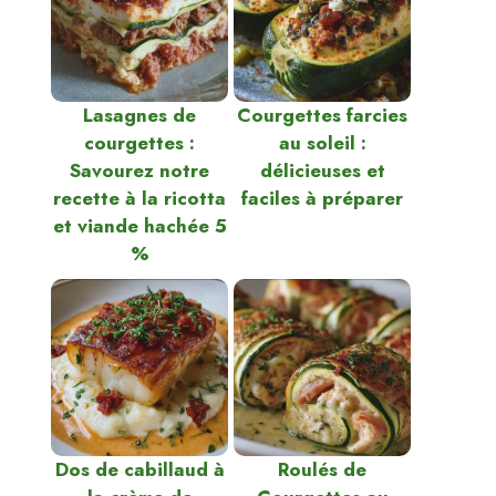
Lasagnes de
Courgettes farcies
courgettes :
au soleil :
Savourez notre
délicieuses et
recette à la ricotta
faciles à préparer
et viande hachée 5
%
Dos de cabillaud à
Roulés de