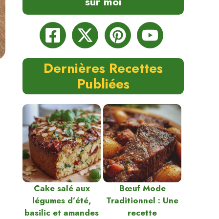
sur moi
Dernières Recettes
Publiées
Cake salé aux
Bœuf Mode
légumes d’été,
Traditionnel : Une
basilic et amandes
recette