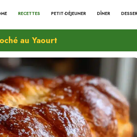
OME
RECETTES
PETIT-DÉJEUNER
DÎNER
DESSE
ioché au Yaourt