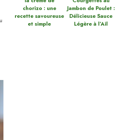
la crème de
Courgettes au
chorizo : une
Jambon de Poulet :
recette savoureuse
Délicieuse Sauce
u
et simple
Légère à l’Ail