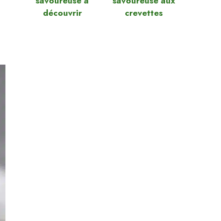
savoureuse à
savoureuse aux
découvrir
crevettes