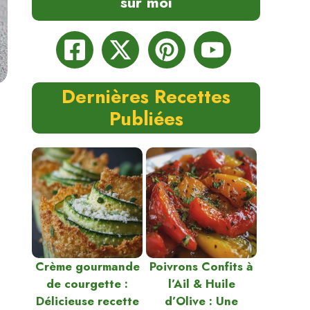
sur moi
Dernières Recettes
Publiées
Crème gourmande
Poivrons Confits à
de courgette :
l’Ail & Huile
Délicieuse recette
d’Olive : Une