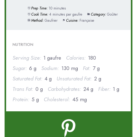
Prep Time:
10 minutes
Cook Time:
4 minutes par gaufre
Category:
Goûter
Method:
Gaufrier
Cuisine:
Française
NUTRITION
Serving Size:
1 gaufre
Calories:
180
Sugar:
6 g
Sodium:
130 mg
Fat:
7 g
Saturated Fat:
4 g
Unsaturated Fat:
2 g
Trans Fat:
0 g
Carbohydrates:
24 g
Fiber:
1 g
Protein:
5 g
Cholesterol:
45 mg