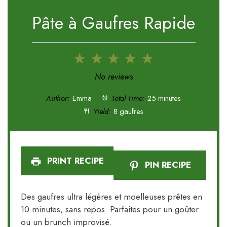
Pâte à Gaufres Rapide
1
2
3
4
5
Star
Stars
Stars
Stars
Stars
No reviews
Author:
Emma
Total Time:
25 minutes
Yield:
8 gaufres
PRINT RECIPE
PIN RECIPE
Des gaufres ultra légères et moelleuses prêtes en
10 minutes, sans repos. Parfaites pour un goûter
ou un brunch improvisé.