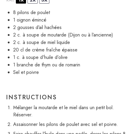
1X
2X
3X
SCALE
8
pilons de poulet
1
oignon émincé
2
gousses d’ail hachées
2
c. à soupe de moutarde (Dijon ou à l’ancienne)
2
c. à soupe de miel liquide
20
cl de crème fraîche épaisse
1
c. à soupe d’huile d’olive
1
branche de thym ou de romarin
Sel et poivre
INSTRUCTIONS
Mélanger la moutarde et le miel dans un petit bol.
Réserver.
Assaisonner les pilons de poulet avec sel et poivre.
Faire chauffer l’huile dans une poêle, dorer les pilons 8