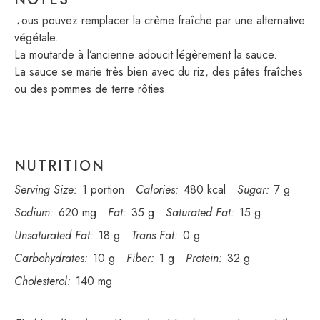
Vous pouvez remplacer la crème fraîche par une alternative
végétale.
La moutarde à l’ancienne adoucit légèrement la sauce.
La sauce se marie très bien avec du riz, des pâtes fraîches
ou des pommes de terre rôties.
NUTRITION
Serving Size:
1 portion
Calories:
480 kcal
Sugar:
7 g
Sodium:
620 mg
Fat:
35 g
Saturated Fat:
15 g
Unsaturated Fat:
18 g
Trans Fat:
0 g
Carbohydrates:
10 g
Fiber:
1 g
Protein:
32 g
Cholesterol:
140 mg