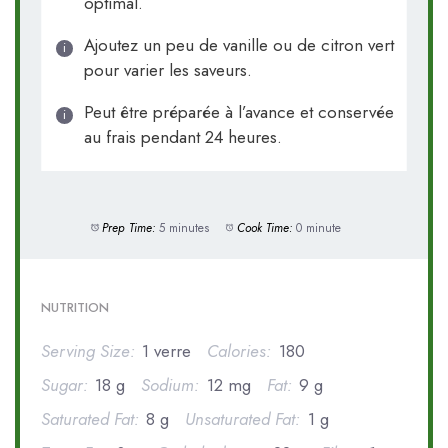
optimal.
Ajoutez un peu de vanille ou de citron vert
pour varier les saveurs.
Peut être préparée à l’avance et conservée
au frais pendant 24 heures.
Prep Time:
5 minutes
Cook Time:
0 minute
NUTRITION
Serving Size:
1 verre
Calories:
180
Sugar:
18 g
Sodium:
12 mg
Fat:
9 g
Saturated Fat:
8 g
Unsaturated Fat:
1 g