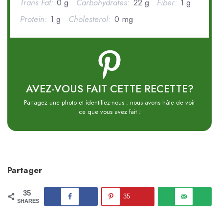
Trans Fat:
0 g
Carbohydrates:
22 g
Fiber:
1 g
Protein:
1 g
Cholesterol:
0 mg
AVEZ-VOUS FAIT CETTE RECETTE?
Partagez une photo et identifiez-nous : nous avons hâte de voir
ce que vous avez fait !
Partager
35
35
SHARES