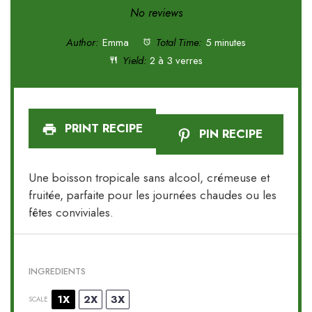
Star
Stars
Stars
Stars
Stars
No reviews
Author:
Emma
Total Time:
5 minutes
Yield:
2 à 3 verres
PRINT RECIPE
PIN RECIPE
Une boisson tropicale sans alcool, crémeuse et
fruitée, parfaite pour les journées chaudes ou les
fêtes conviviales.
INGREDIENTS
1X
2X
3X
SCALE