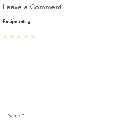
Leave a Comment
Recipe rating
1
Comment
2
3
4
5
Star
Stars
Stars
Stars
Stars
Name