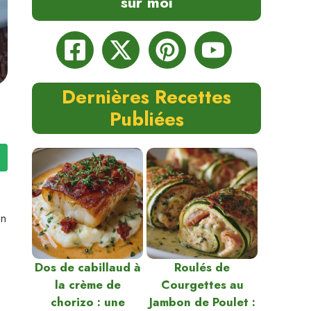
sur moi
Dernières Recettes
Publiées
un
Dos de cabillaud à
Roulés de
la crème de
Courgettes au
chorizo : une
Jambon de Poulet :