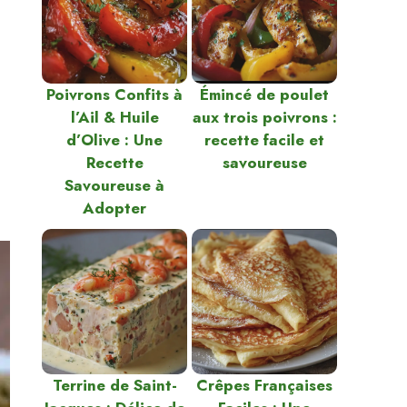
Poivrons Confits à
Émincé de poulet
l’Ail & Huile
aux trois poivrons :
d’Olive : Une
recette facile et
Recette
savoureuse
Savoureuse à
Adopter
Terrine de Saint-
Crêpes Françaises