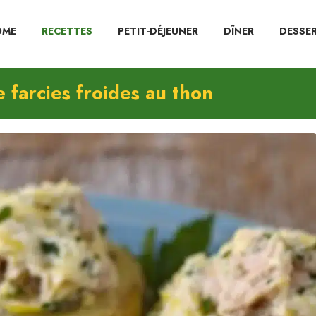
OME
RECETTES
PETIT-DÉJEUNER
DÎNER
DESSE
farcies froides au thon